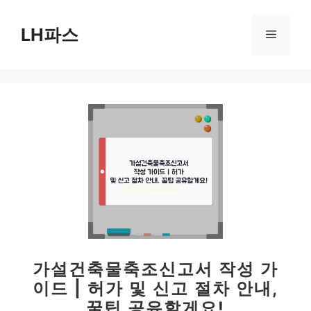
컨
텐
LH파스
메
츠
로
뉴
건
너
뛰
기
가설건축물축조신고서 작성 가
이드 | 허가 및 신고 절차 안내,
꿀팁 공유할게요!