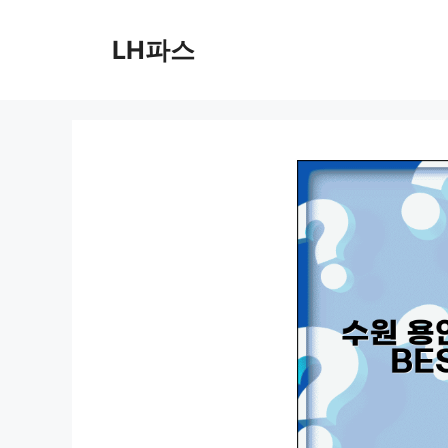
컨
텐
LH파스
츠
로
건
너
뛰
기