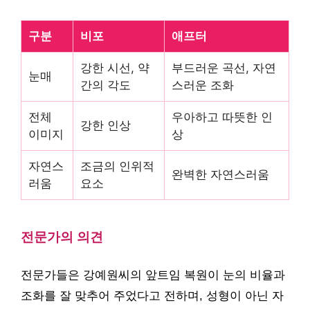
구분
비포
애프터
강한 시선, 약
부드러운 곡선, 자연
눈매
간의 각도
스러운 조화
전체
우아하고 따뜻한 인
강한 인상
이미지
상
자연스
조금의 인위적
완벽한 자연스러움
러움
요소
전문가의 의견
전문가들은 강예원씨의 앞트임 복원이 눈의 비율과
조화를 잘 맞추어 주었다고 전하며, 성형이 아닌 자