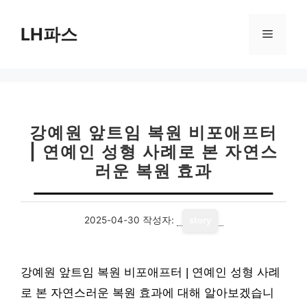
컨
텐
LH파스
메
츠
로
뉴
건
너
뛰
기
강예원 앞트임 복원 비포애프터
| 연예인 성형 사례로 본 자연스
러운 복원 효과
2025-04-30
작성자:
story
강예원 앞트임 복원 비포애프터 | 연예인 성형 사례
로 본 자연스러운 복원 효과에 대해 알아보겠습니