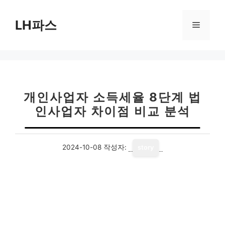
컨
텐
LH파스
메
츠
로
뉴
건
너
뛰
기
개인사업자 소득세율 8단계 법
인사업자 차이점 비교 분석
2024-10-08
작성자:
story