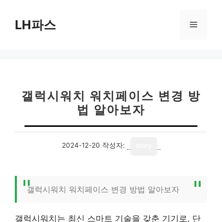
컨
텐
LH파스
메
츠
로
뉴
건
너
뛰
기
갤럭시워치 워치페이스 변경 방
법 알아보자
2024-12-20
작성자:
story
갤럭시워치 워치페이스 변경 방법 알아보자
갤럭시워치는 최신 스마트 기술을 갖춘 기기로, 단