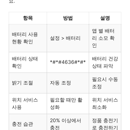
요.
항목
방법
설명
앱 별 배터
배터리 사용
설정 > 배터리
리 소모 확
현황 확인
인
배터리 상태
배터리 건강
*#*#4636#*#*
확인
상태 파악
필요시 수동
밝기 조절
자동 조정
조정
위치 서비스
필요할 때만 활
위치 서비스
사용
성화
최소화
20% 이상에서
정품 충전기
충전 습관
충전
로 충전하기