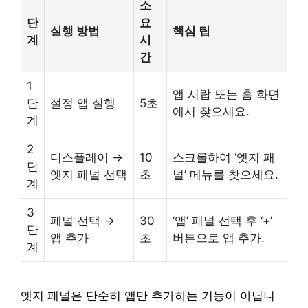
소
단
요
실행 방법
핵심 팁
계
시
간
1
앱 서랍 또는 홈 화면
단
설정 앱 실행
5초
에서 찾으세요.
계
2
디스플레이 →
10
스크롤하여 ‘엣지 패
단
엣지 패널 선택
초
널’ 메뉴를 찾으세요.
계
3
패널 선택 →
30
‘앱’ 패널 선택 후 ‘+’
단
앱 추가
초
버튼으로 앱 추가.
계
엣지 패널은 단순히 앱만 추가하는 기능이 아닙니