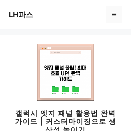
컨
텐
LH파스
메
츠
로
뉴
건
너
뛰
기
갤럭시 엣지 패널 활용법 완벽
가이드 | 커스터마이징으로 생
산성 높이기