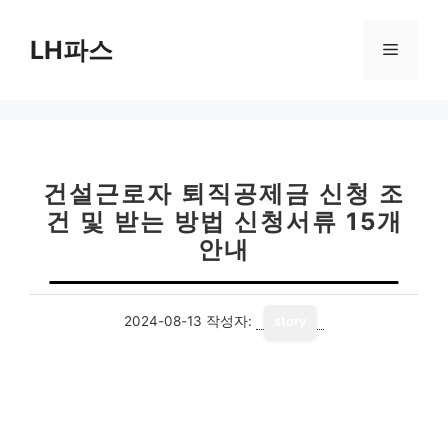
컨
텐
LH파스
메
츠
로
뉴
건
너
뛰
기
건설근로자 퇴직공제금 신청 조
건 및 받는 방법 신청서류 15개
안내
2024-08-13
작성자:
story