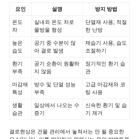
요인
설명
방지 방법
온도
실내외 온도 차로
단열재 사용, 적절
차
물방울 형성
한 난방
높은
공기 중 수분이 많
제습기 사용, 습도
습도
아 결로 발생
조절하기
환기
공기 순환이 원활하
정기적인 환기 습
부족
지 않음
관
마감재
방수 및 단열 성능
고급 마감재와 코
특성
부족
팅 사용
생활
일상에서 나오는 수
신속한 환기 및 습
습관
증기
기 제거
결로현상은 건물 관리에서 놓쳐서는 안 될 중요한