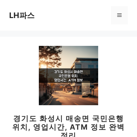
컨
텐
LH파스
메
츠
로
뉴
건
너
뛰
기
경기도 화성시 매송면 국민은행
위치, 영업시간, ATM 정보 완벽
정리