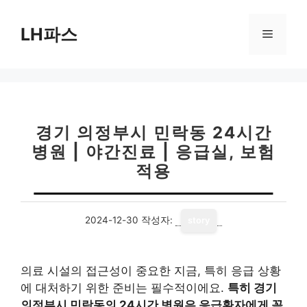
컨
텐
LH파스
메
츠
로
뉴
건
너
뛰
기
경기 의정부시 민락동 24시간
병원 | 야간진료 | 응급실, 보험
적용
2024-12-30
작성자:
story
의료 시설의 접근성이 중요한 지금, 특히 응급 상황
에 대처하기 위한 준비는 필수적이에요.
특히 경기
의정부시 민락동의 24시간 병원은 응급환자에게 꼭