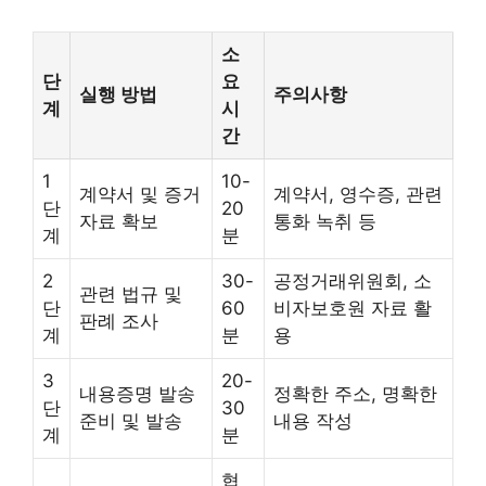
소
단
요
실행 방법
주의사항
계
시
간
1
10-
계약서 및 증거
계약서, 영수증, 관련
단
20
자료 확보
통화 녹취 등
계
분
2
30-
공정거래위원회, 소
관련 법규 및
단
60
비자보호원 자료 활
판례 조사
계
분
용
3
20-
내용증명 발송
정확한 주소, 명확한
단
30
준비 및 발송
내용 작성
계
분
협