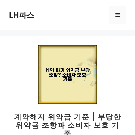
컨
텐
LH파스
메
츠
로
뉴
건
너
뛰
기
계약해지 위약금 기준 | 부당한
위약금 조항과 소비자 보호 기
준