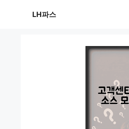
컨
텐
LH파스
츠
로
건
너
뛰
기