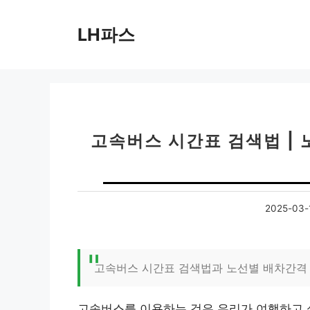
컨
텐
LH파스
츠
로
건
너
뛰
기
고속버스 시간표 검색법 | 
2025-03-
고속버스 시간표 검색법과 노선별 배차간격
고속버스를 이용하는 것은 우리가 여행하고 싶