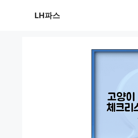
컨
텐
LH파스
츠
로
건
너
뛰
기