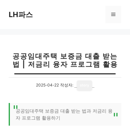
컨
텐
LH파스
메
츠
로
뉴
건
너
뛰
기
공공임대주택 보증금 대출 받는
법 | 저금리 융자 프로그램 활용
2025-04-22
작성자:
story
공공임대주택 보증금 대출 받는 법과 저금리 융
자 프로그램 활용하기