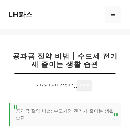
컨
텐
LH파스
메
츠
로
뉴
건
너
뛰
기
공과금 절약 비법 | 수도세 전기
세 줄이는 생활 습관
2025-03-17
작성자:
story
공과금 절약 비법: 수도세와 전기세 줄이는 생활
습관