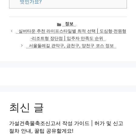
엇인가요?
카
정보
테
실버타운 추천 라이프스타일별 최적 선택 | 도심형·전원형
고
·리조트형 장단점 | 입주자 만족도 순위
리
서울둘레길 관악구, 금천구, 양천구 코스 정보
최신 글
가설건축물축조신고서 작성 가이드 | 허가 및 신고
절차 안내, 꿀팁 공유할게요!