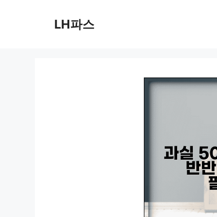
컨
텐
LH파스
츠
로
건
너
뛰
기