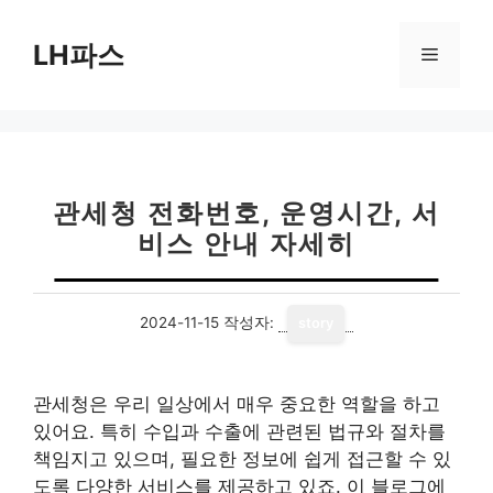
컨
텐
LH파스
메
츠
로
뉴
건
너
뛰
기
관세청 전화번호, 운영시간, 서
비스 안내 자세히
2024-11-15
작성자:
story
관세청은 우리 일상에서 매우 중요한 역할을 하고
있어요. 특히 수입과 수출에 관련된 법규와 절차를
책임지고 있으며, 필요한 정보에 쉽게 접근할 수 있
도록 다양한 서비스를 제공하고 있죠. 이 블로그에