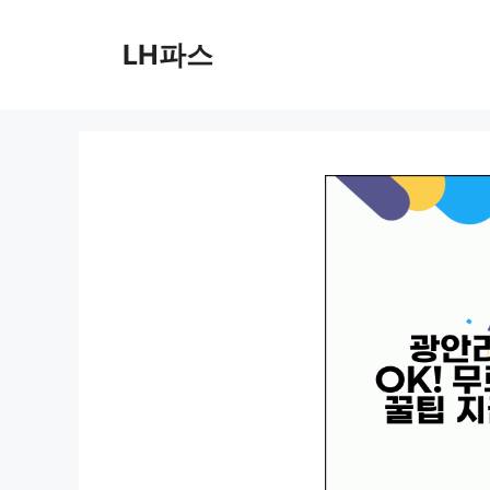
컨
텐
LH파스
츠
로
건
너
뛰
기