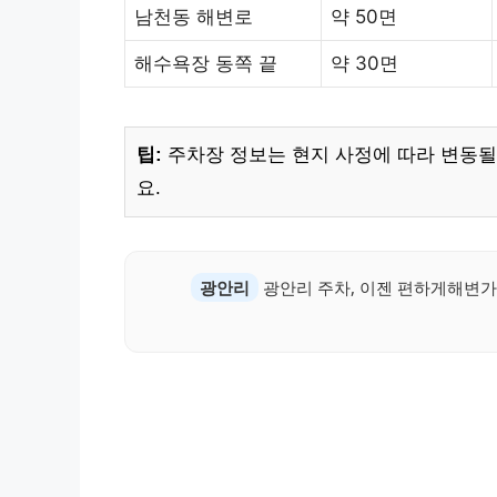
남천동 해변로
약 50면
해수욕장 동쪽 끝
약 30면
팁:
주차장 정보는 현지 사정에 따라 변동될
요.
광안리
광안리 주차, 이젠 편하게해변가 