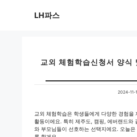
컨
텐
LH파스
츠
로
건
너
뛰
기
교외 체험학습신청서 양식 및
2024-11-
교외 체험학습은 학생들에게 다양한 경험을 
활동이에요. 특히 제주도, 캠핑, 에버랜드와
와 부모님들이 선호하는 선택지에요. 오늘은
록 할게요.