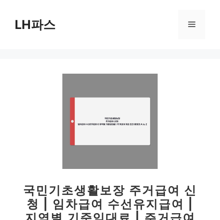
컨
텐
LH파스
메
츠
로
뉴
건
너
뛰
기
국민기초생활보장 주거급여 신
청 | 임차급여 수선유지급여 |
지역별 기준임대료 | 주거급여