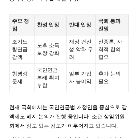
주요 쟁
국회 통과
찬성 입장
반대 입장
점
전망
조기노
재정 건전
신중론, 사
노후 소득
령연금
성 악화 우
회적 합의
보장 강화
감액
려
필요
국민연금
형평성
일부 가입
추가 논의
본래 취지
문제
자 불이익
필요
부합
현재 국회에서는 국민연금법 개정안을 중심으로 감
액제도 폐지 논의가 진행 중입니다. 소관 상임위원
회에서 심도 있는 검토가 이루어지고 있습니다.