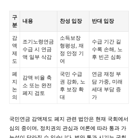
구
내용
찬성 입장
반대 입장
분
감
소득보장
조기노령연금
수급 기간 길
액
형평성, 재
수급 시 연금
수록 손해, 노
제
정 안정 기
액 일부 삭감
후 빈곤 심화
도
여
폐
국민 수급
연금 재정 부
감액 비율 축
지
권 강화, 노
담 가중, 미래
소 또는 완전
논
후 보장 확
세대 부담 증
폐지 검토
의
대
가
국민연금 감액제도 폐지 관련 법안은 현재 국회에서
심의 중이며, 정치권의 관심과 여론에 따라 통과 가
능성이 달라질 수 있습니다. 법안 통과 시기는 국회