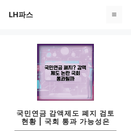
컨
텐
LH파스
메
츠
로
뉴
건
너
뛰
기
국민연금 감액제도 폐지 검토
현황 | 국회 통과 가능성은