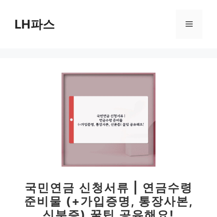
컨
텐
LH파스
메
츠
로
뉴
건
너
뛰
기
국민연금 신청서류 | 연금수령
준비물 (+가입증명, 통장사본,
신분증) 꿀팁 공유해요!