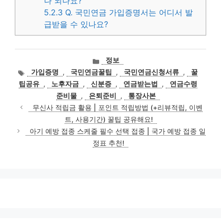
나 되나요?
5.2.3
Q. 국민연금 가입증명서는 어디서 발
급받을 수 있나요?
카
정보
테
태
가입증명
,
국민연금꿀팁
,
국민연금신청서류
,
꿀
고
그
팁공유
,
노후자금
,
신분증
,
연금받는법
,
연금수령
리
준비물
,
은퇴준비
,
통장사본
무신사 적립금 활용 | 포인트 적립방법 (+리뷰적립, 이벤
트, 사용기간) 꿀팁 공유해요!
아기 예방 접종 스케줄 필수 선택 접종 | 국가 예방 접종 일
정표 추천!