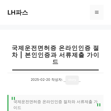
컨
텐
LH파스
메
츠
로
뉴
건
너
뛰
기
국제운전면허증 온라인인증 절
차 | 본인인증과 서류제출 가이
드
2025-02-20
작성자:
story
국제운전면허증 온라인인증 절차와 서류제출 가
이드