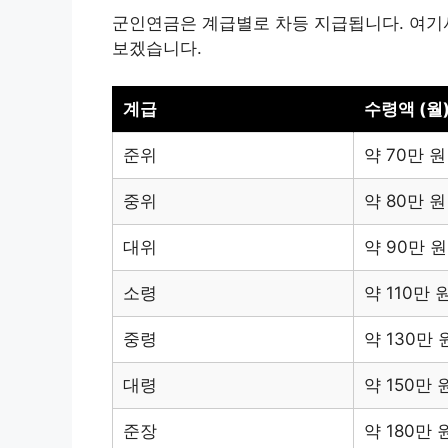
군인연금은 계급별로 차등 지급됩니다. 여기
보겠습니다.
계급
수령액 (월
준위
약 70만 원
중위
약 80만 원
대위
약 90만 원
소령
약 110만 
중령
약 130만 
대령
약 150만 
준장
약 180만 