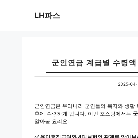
컨
텐
LH파스
츠
로
건
너
뛰
기
군인연금 계급별 수령액 
2025-04-
군인연금은 우리나라 군인들의 복지와 생활 보
후에 수령하게 됩니다. 이번 포스팅에서는
군
알아볼 요리요.
✅
육아휴직급여와 4대보험의 관계를 알아보