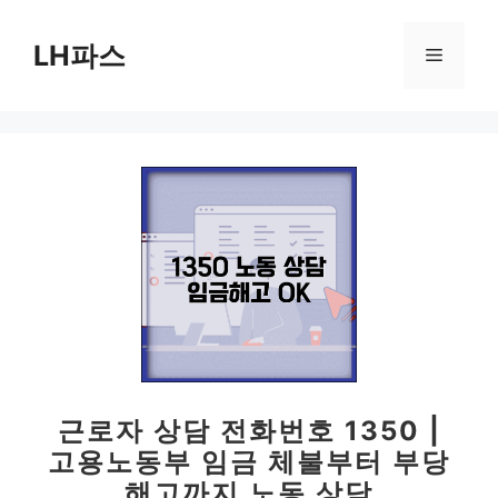
컨
텐
LH파스
메
츠
로
뉴
건
너
뛰
기
근로자 상담 전화번호 1350 |
고용노동부 임금 체불부터 부당
해고까지 노동 상담