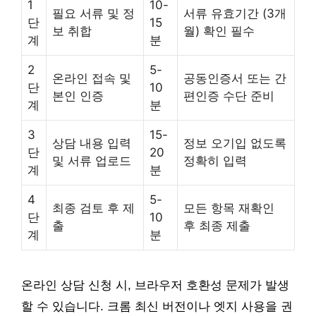
1
10-
필요 서류 및 정
서류 유효기간 (3개
단
15
보 취합
월) 확인 필수
계
분
2
5-
온라인 접속 및
공동인증서 또는 간
단
10
본인 인증
편인증 수단 준비
계
분
3
15-
상담 내용 입력
정보 오기입 없도록
단
20
및 서류 업로드
정확히 입력
계
분
4
5-
최종 검토 후 제
모든 항목 재확인
단
10
출
후 최종 제출
계
분
온라인 상담 신청 시, 브라우저 호환성 문제가 발생
할 수 있습니다. 크롬 최신 버전이나 엣지 사용을 권