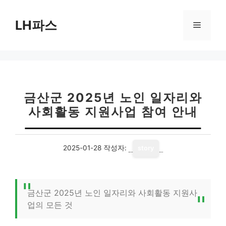
컨
텐
LH파스
메
츠
로
뉴
건
너
뛰
기
금산군 2025년 노인 일자리와
사회활동 지원사업 참여 안내
2025-01-28
작성자:
story
금산군 2025년 노인 일자리와 사회활동 지원사
업의 모든 것