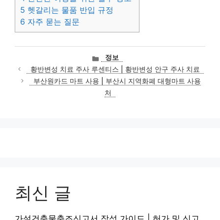
5
헷갈리는 물품 반입 규정
6
자주 묻는 질문
카
정보
테
황반변성 치료 주사 루센티스 | 황반변성 안구 주사 치료
고
부산원카드 마트 사용 | 부산시 지역화폐 대형마트 사용
리
처
최신 글
가설건축물축조신고서 작성 가이드 | 허가 및 신고