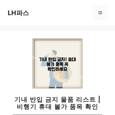
컨
텐
LH파스
메
츠
로
뉴
건
너
뛰
기
기내 반입 금지 물품 리스트 |
비행기 휴대 불가 품목 확인