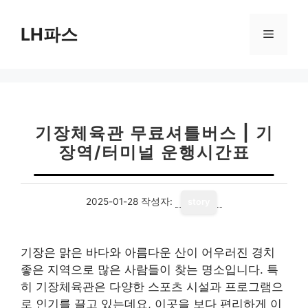
컨
텐
LH파스
메
츠
로
뉴
건
너
뛰
기
기장체육관 무료셔틀버스 | 기
장역/터미널 운행시간표
2025-01-28
작성자:
story
기장은 맑은 바다와 아름다운 산이 어우러진 경치
좋은 지역으로 많은 사람들이 찾는 명소입니다. 특
히 기장체육관은 다양한 스포츠 시설과 프로그램으
로 인기를 끌고 있는데요, 이곳을 보다 편리하게 이