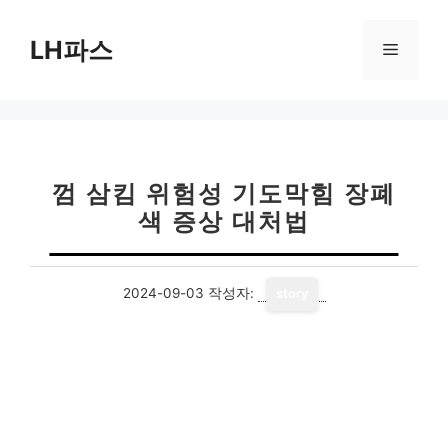
컨
텐
LH파스
메
츠
로
뉴
건
너
뛰
기
껌 삼킴 위험성 기도막힘 장폐
색 증상 대처법
2024-09-03
작성자:
story