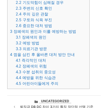
2.2
기도막힘이 심해질 경우
2.3
주변의 신호 확인
2.4
주의 깊은 관찰
2.5
구토와 식욕 부진
2.6
중요한 대처 방법
3
장폐색의 원인과 이를 예방하는 방법
3.1
장폐색의 원인
3.2
예방 방법
3.3
의료기관 방문
4
껌을 삼킨 후 올바른 대처 방안 안내
4.1
즉각적인 대처
4.2
장폐색의 위험
4.3
수분 섭취의 중요성
4.4
예방을 위한 식습관
4.5
어린아이들에게 주의
카
UNCATEGORIZED
테
퇴직금 DB DC 차이 3가지 특징 장단점 선택 기준