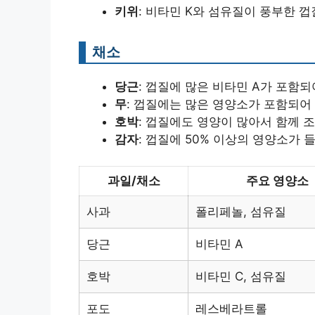
키위
: 비타민 K와 섬유질이 풍부한 
채소
당근
: 껍질에 많은 비타민 A가 포함되
무
: 껍질에는 많은 영양소가 포함되어
호박
: 껍질에도 영양이 많아서 함께 
감자
: 껍질에 50% 이상의 영양소가 
과일/채소
주요 영양소
사과
폴리페놀, 섬유질
당근
비타민 A
호박
비타민 C, 섬유질
포도
레스베라트롤