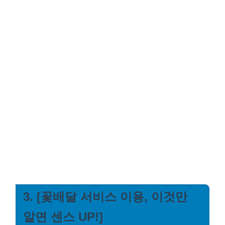
3. [꽃배달 서비스 이용, 이것만
알면 센스 UP!]