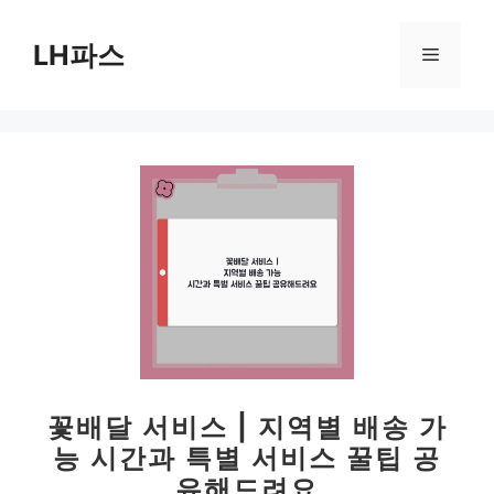
컨
텐
LH파스
메
츠
로
뉴
건
너
뛰
기
꽃배달 서비스 | 지역별 배송 가
능 시간과 특별 서비스 꿀팁 공
유해드려요