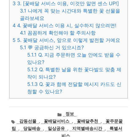
3
3. [꽃배달 서비스 이용, 이것만 알면 센스 UP!]
3.1
나에게 꼭 맞는 시간대와 특별한 꽃 선물을
골라보세요
4
4. 꽃배달 서비스 이용 시, 실수하지 않으려면!
4.1
꼼꼼하게 확인해야 할 주의사항
5
5. 꽃배달 서비스, 앞으로 이렇게 발전할 거예요
5.1
💬 궁금하신 거 있으시죠?
5.1.1
Q. 지금 주문하면 오늘 안에도 받을 수
있나요?
5.1.2
Q. 특별한 날을 위한 꽃다발도 맞춤 제
작이 되나요?
5.1.3
Q. 꽃과 함께 전달할 메시지 카드도 신
청할 수 있나요?
카
정보
테
태
감동선물
,
꽃배달서비스
,
꽃배달추천
,
꽃주문꿀
고
그
팁
,
당일배송
,
일상공유
,
지역별배송시간
,
특별서
리
비스