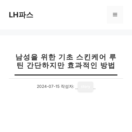
컨
텐
LH파스
메
츠
로
뉴
건
너
뛰
기
남성을 위한 기초 스킨케어 루
틴 간단하지만 효과적인 방법
2024-07-15
작성자:
story