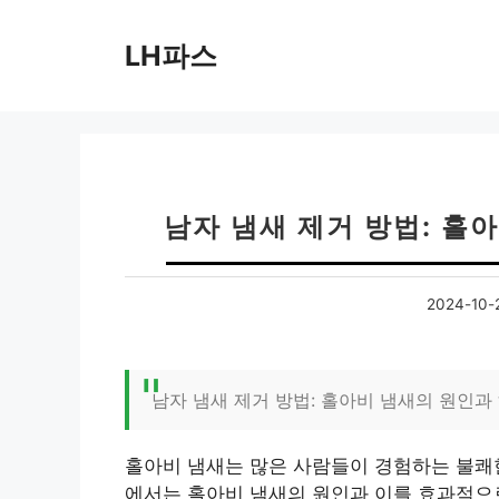
컨
텐
LH파스
츠
로
건
너
뛰
기
남자 냄새 제거 방법: 홀
2024-10-
남자 냄새 제거 방법: 홀아비 냄새의 원인과
홀아비 냄새는 많은 사람들이 경험하는 불쾌한
에서는 홀아비 냄새의 원인과 이를 효과적으