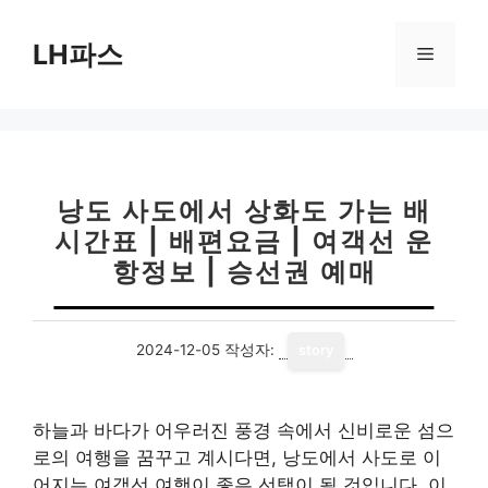
컨
텐
LH파스
메
츠
로
뉴
건
너
뛰
기
낭도 사도에서 상화도 가는 배
시간표 | 배편요금 | 여객선 운
항정보 | 승선권 예매
2024-12-05
작성자:
story
하늘과 바다가 어우러진 풍경 속에서 신비로운 섬으
로의 여행을 꿈꾸고 계시다면, 낭도에서 사도로 이
어지는 여객선 여행이 좋은 선택이 될 것입니다. 이