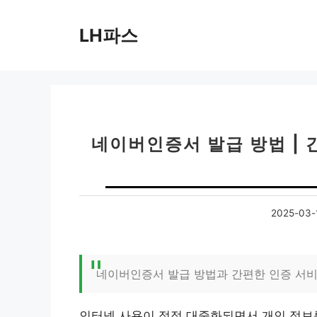
컨
텐
LH파스
츠
로
건
너
뛰
기
네이버인증서 발급 방법 | 
2025-03-
네이버인증서 발급 방법과 간편한 인증 서비
인터넷 사용이 점점 대중화되면서 개인 정보