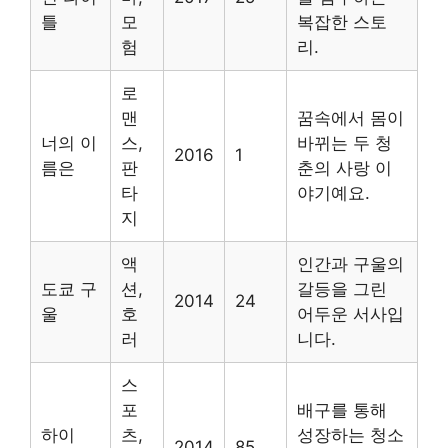
틀
모
복잡한 스토
험
리.
로
맨
꿈속에서 몸이
너의 이
스,
바뀌는 두 청
2016
1
름은
판
춘의 사랑 이
타
야기예요.
지
액
인간과 구울의
도쿄 구
션,
갈등을 그린
2014
24
울
호
어두운 서사입
러
니다.
스
포
배구를 통해
하이
츠,
성장하는 청소
2014
85