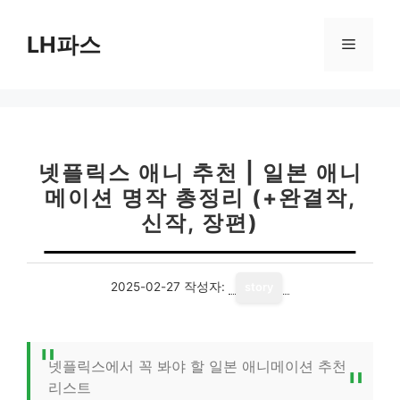
컨
텐
LH파스
메
츠
로
뉴
건
너
뛰
기
넷플릭스 애니 추천 | 일본 애니
메이션 명작 총정리 (+완결작,
신작, 장편)
2025-02-27
작성자:
story
넷플릭스에서 꼭 봐야 할 일본 애니메이션 추천
리스트