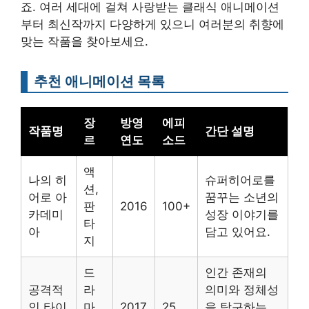
죠. 여러 세대에 걸쳐 사랑받는 클래식 애니메이션
부터 최신작까지 다양하게 있으니 여러분의 취향에
맞는 작품을 찾아보세요.
추천 애니메이션 목록
장
방영
에피
작품명
간단 설명
르
연도
소드
액
나의 히
슈퍼히어로를
션,
어로 아
꿈꾸는 소년의
판
2016
100+
카데미
성장 이야기를
타
아
담고 있어요.
지
드
인간 존재의
공격적
라
의미와 정체성
인 타이
마,
2017
25
을 탐구하는