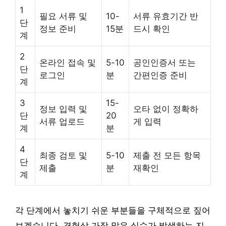
1
필요 서류 및
10-
서류 유효기간 반
단
정보 준비
15분
드시 확인
계
2
온라인 접속 및
5-10
공인인증서 또는
단
로그인
분
간편인증 준비
계
3
15-
정보 입력 및
오타 없이 정확하
단
20
서류 업로드
게 입력
계
분
4
최종 검토 및
5-10
제출 전 모든 항목
단
제출
분
재확인
계
각 단계에서 놓치기 쉬운 부분들을 구체적으로 짚어
보겠습니다. 경험상 가장 많은 실수가 발생하는 지