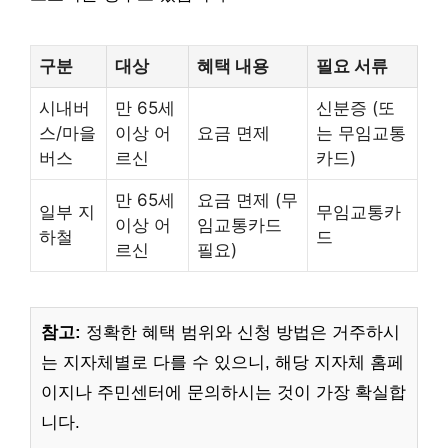
구분
대상
혜택 내용
필요 서류
시내버
만 65세
신분증 (또
스/마을
이상 어
요금 면제
는 무임교통
버스
르신
카드)
만 65세
요금 면제 (무
일부 지
무임교통카
이상 어
임교통카드
하철
드
르신
필요)
참고:
정확한 혜택 범위와 신청 방법은 거주하시
는 지자체별로 다를 수 있으니, 해당 지자체 홈페
이지나 주민센터에 문의하시는 것이 가장 확실합
니다.