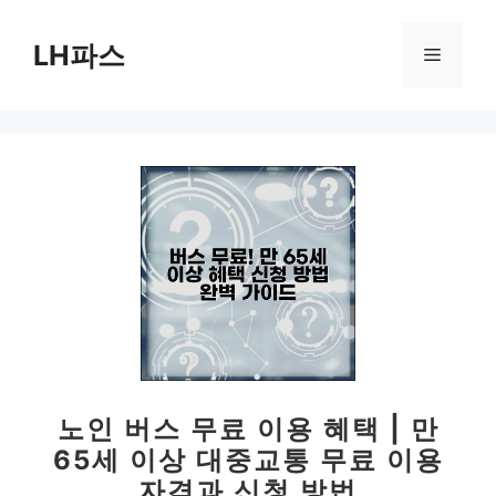
컨
텐
LH파스
메
츠
로
뉴
건
너
뛰
기
노인 버스 무료 이용 혜택 | 만
65세 이상 대중교통 무료 이용
자격과 신청 방법