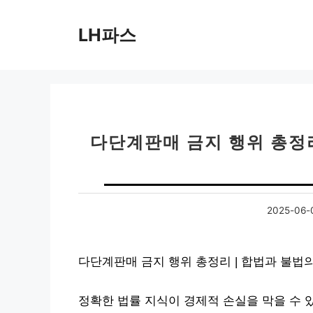
컨
텐
LH파스
츠
로
건
너
뛰
기
다단계판매 금지 행위 총정리
2025-06-
다단계판매 금지 행위 총정리 | 합법과 불법
정확한 법률 지식이 경제적 손실을 막을 수 