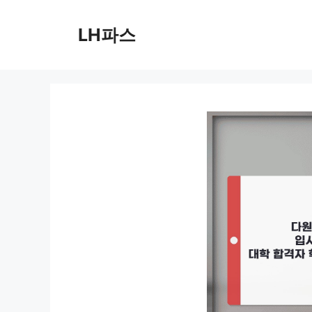
컨
텐
LH파스
츠
로
건
너
뛰
기