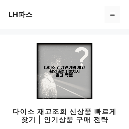
컨
텐
LH파스
메
츠
로
뉴
건
너
뛰
기
다이소 재고조회 신상품 빠르게
찾기 | 인기상품 구매 전략