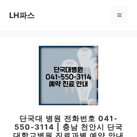
컨
텐
LH파스
메
츠
로
뉴
건
너
뛰
기
단국대 병원 전화번호 041-
550-3114 | 충남 천안시 단국
대학교병원 진료과별 예약 안내