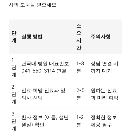
사의 도움을 받으세요.
소
단
요
실행 방법
주의사항
계
시
간
1
단국대 병원 대표번호
1-3
상담 연결 시
단
041-550-3114 연결
분
까지 대기
계
2
진료 희망 진료과 및
2-5
원하는 진료
단
의사 선택
분
과 미리 파악
계
3
환자 정보 (이름, 생년
1-2
정확한 정보
단
월일) 확인
분
제공 필수
계