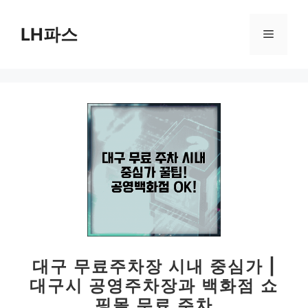
컨
텐
LH파스
메
츠
로
뉴
건
너
뛰
기
대구 무료주차장 시내 중심가 |
대구시 공영주차장과 백화점 쇼
핑몰 무료 주차