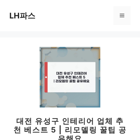
컨
텐
LH파스
메
츠
로
뉴
건
너
뛰
기
대전 유성구 인테리어 업체 추
천 베스트 5 | 리모델링 꿀팁 공
유해요