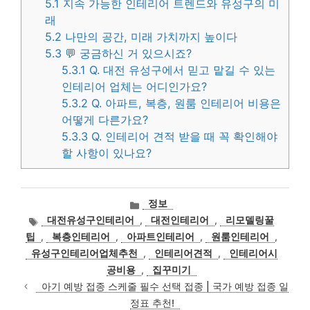
5.1
지속 가능한 인테리어 트렌드와 유성구의 미
래
5.2
나만의 공간, 미래 가치까지 높이다
5.3
💬 궁금하신 거 있으시죠?
5.3.1
Q. 대전 유성구에서 믿고 맡길 수 있는
인테리어 업체는 어디인가요?
5.3.2
Q. 아파트, 복층, 원룸 인테리어 비용은
어떻게 다른가요?
5.3.3
Q. 인테리어 견적 받을 때 꼭 확인해야
할 사항이 있나요?
카
정보
테
태
대전유성구인테리어
,
대전인테리어
,
리모델링꿀
고
그
팁
,
복층인테리어
,
아파트인테리어
,
원룸인테리어
,
리
유성구인테리어업체추천
,
인테리어견적
,
인테리어시
공비용
,
집꾸미기
아기 예방 접종 스케줄 필수 선택 접종 | 국가 예방 접종 일
정표 추천!