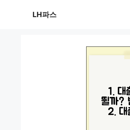
컨
텐
LH파스
츠
로
건
너
뛰
기