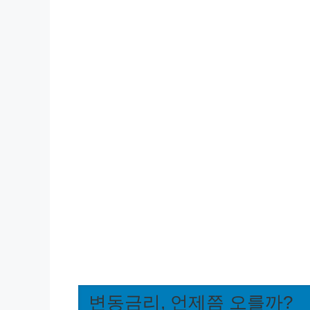
변동금리, 언제쯤 오를까?