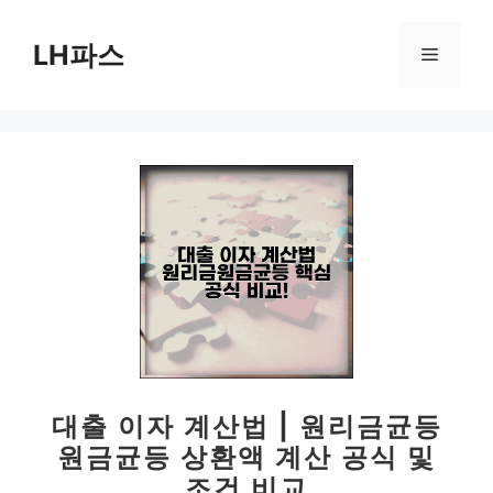
컨
텐
LH파스
메
츠
로
뉴
건
너
뛰
기
대출 이자 계산법 | 원리금균등
원금균등 상환액 계산 공식 및
조건 비교