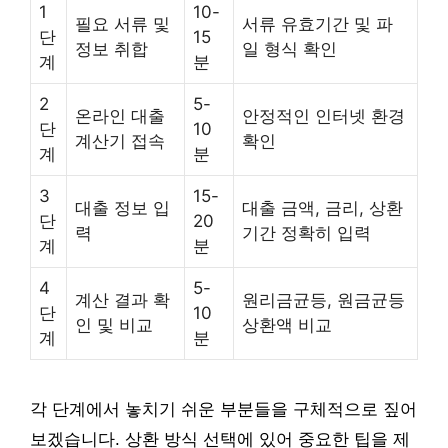
1
10-
필요 서류 및
서류 유효기간 및 파
단
15
정보 취합
일 형식 확인
계
분
2
5-
온라인 대출
안정적인 인터넷 환경
단
10
계산기 접속
확인
계
분
3
15-
대출 정보 입
대출 금액, 금리, 상환
단
20
력
기간 정확히 입력
계
분
4
5-
계산 결과 확
원리금균등, 원금균등
단
10
인 및 비교
상환액 비교
계
분
각 단계에서 놓치기 쉬운 부분들을 구체적으로 짚어
보겠습니다. 상환 방식 선택에 있어 중요한 팁을 제