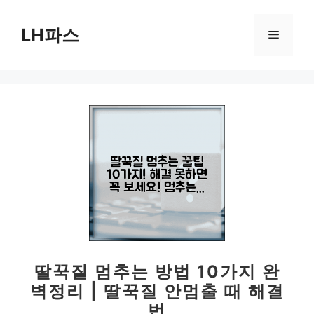
컨
텐
LH파스
메
츠
로
뉴
건
너
뛰
기
딸꾹질 멈추는 방법 10가지 완
벽정리 | 딸꾹질 안멈출 때 해결
법