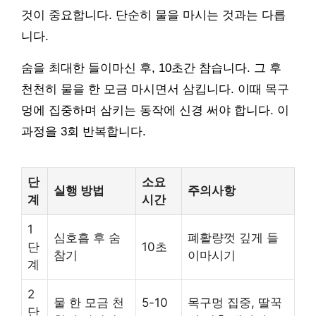
것이 중요합니다. 단순히 물을 마시는 것과는 다릅
니다.
숨을 최대한 들이마신 후, 10초간 참습니다. 그 후
천천히 물을 한 모금 마시면서 삼킵니다. 이때 목구
멍에 집중하며 삼키는 동작에 신경 써야 합니다. 이
과정을 3회 반복합니다.
단
소요
실행 방법
주의사항
계
시간
1
심호흡 후 숨
폐활량껏 깊게 들
단
10초
참기
이마시기
계
2
물 한 모금 천
5-10
목구멍 집중, 딸꾹
단