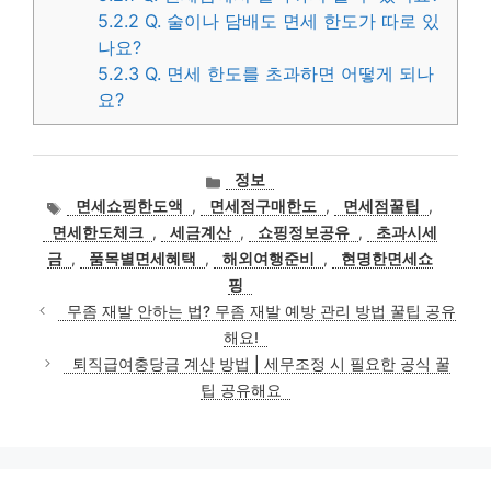
5.2.2
Q. 술이나 담배도 면세 한도가 따로 있
나요?
5.2.3
Q. 면세 한도를 초과하면 어떻게 되나
요?
카
정보
테
태
면세쇼핑한도액
,
면세점구매한도
,
면세점꿀팁
,
고
그
면세한도체크
,
세금계산
,
쇼핑정보공유
,
초과시세
리
금
,
품목별면세혜택
,
해외여행준비
,
현명한면세쇼
핑
무좀 재발 안하는 법? 무좀 재발 예방 관리 방법 꿀팁 공유
해요!
퇴직급여충당금 계산 방법 | 세무조정 시 필요한 공식 꿀
팁 공유해요