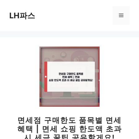
컨
텐
LH파스
메
츠
로
뉴
건
너
뛰
기
면세점 구매한도 품목별 면세
혜택 | 면세 쇼핑 한도액 초과
시 세금 꿀팁 공유할게요!