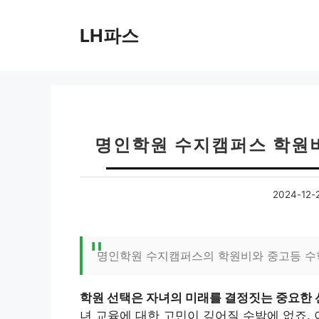
컨
텐
LH파스
츠
로
건
너
뛰
기
명인학원 수지캠퍼스 학원비
2024-12-
명인학원 수지캠퍼스의 학원비와 중고등 수학
학원 선택은 자녀의 미래를 결정짓는 중요한 
녀 교육에 대한 고민이 깊어질 수밖에 없죠.